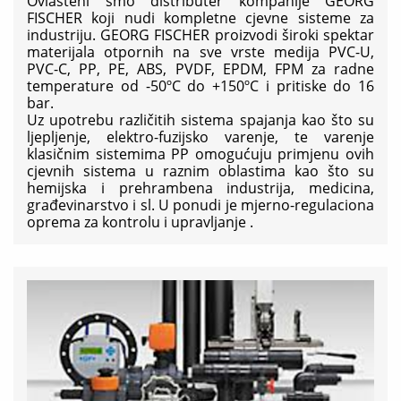
Ovlašteni smo distributer kompanije GEORG
FISCHER koji nudi kompletne cjevne sisteme za
industriju. GEORG FISCHER proizvodi široki spektar
materijala otpornih na sve vrste medija PVC-U,
PVC-C, PP, PE, ABS, PVDF, EPDM, FPM za radne
temperature od -50ºC do +150ºC i pritiske do 16
bar.
Uz upotrebu različitih sistema spajanja kao što su
ljepljenje, elektro-fuzijsko varenje, te varenje
klasičnim sistemima PP omogućuju primjenu ovih
cjevnih sistema u raznim oblastima kao što su
hemijska i prehrambena industrija, medicina,
građevinarstvo i sl. U ponudi je mjerno-regulaciona
oprema za kontrolu i upravljanje .